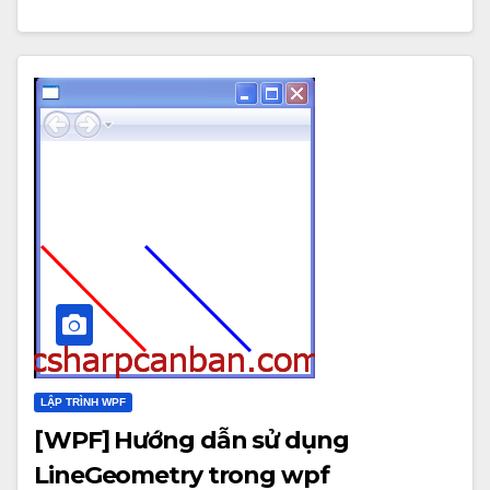
LẬP TRÌNH WPF
[WPF] Hướng dẫn sử dụng
LineGeometry trong wpf