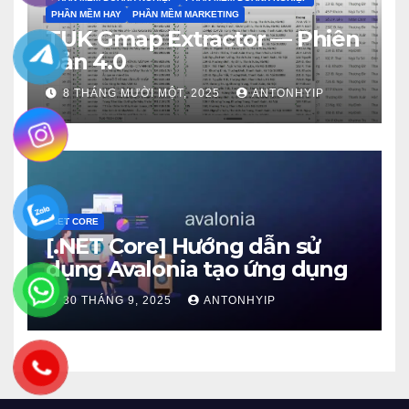
PHẦN MỀM HAY
PHẦN MỀM MARKETING
TUK Gmap Extractor — Phiên
bản 4.0
8 THÁNG MƯỜI MỘT, 2025
ANTONHYIP
NET CORE
[.NET Core] Hướng dẫn sử
dụng Avalonia tạo ứng dụng
30 THÁNG 9, 2025
ANTONHYIP