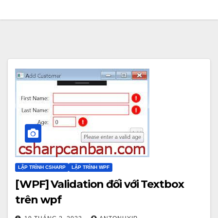
LẬP TRÌNH CSHARP
LẬP TRÌNH WPF
[WPF] Validation đối với Textbox
trên wpf