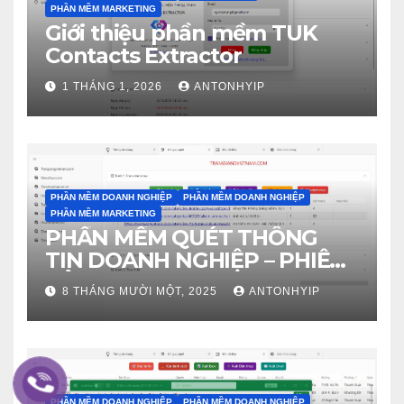
PHẦN MỀM MARKETING
Giới thiệu phần mềm TUK
Contacts Extractor
1 THÁNG 1, 2026
ANTONHYIP
PHẦN MỀM DOANH NGHIỆP
PHẦN MỀM DOANH NGHIỆP
PHẦN MỀM MARKETING
PHẦN MỀM QUÉT THÔNG
TIN DOANH NGHIỆP – PHIÊN
BẢN 4.0
8 THÁNG MƯỜI MỘT, 2025
ANTONHYIP
PHẦN MỀM DOANH NGHIỆP
PHẦN MỀM DOANH NGHIỆP