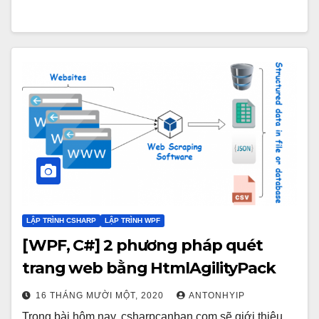
LẬP TRÌNH CSHARP
LẬP TRÌNH WPF
[WPF, C#] 2 phương pháp quét
trang web bằng HtmlAgilityPack
16 THÁNG MƯỜI MỘT, 2020
ANTONHYIP
Trong bài hôm nay, csharpcanban.com sẽ giới thiệu