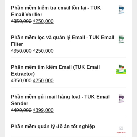
là:
tại
Phần mềm kiểm tra email tồn tại - TUK
₫350,000.
là:
Email Verifier
₫250,000.
Giá
Giá
₫
350,000
₫
250,000
gốc
hiện
là:
tại
Phần mềm lọc và quản lý Email - TUK Email
₫350,000.
là:
Filter
₫250,000.
Giá
Giá
₫
350,000
₫
250,000
gốc
hiện
là:
tại
Phần mềm tìm kiếm Email (TUK Email
₫350,000.
là:
Extractor)
₫250,000.
Giá
Giá
₫
350,000
₫
250,000
gốc
hiện
là:
tại
Phần mềm gửi mail hàng loạt - TUK Email
₫350,000.
là:
Sender
₫250,000.
Giá
Giá
₫
499,000
₫
399,000
gốc
hiện
là:
tại
Phần mềm quản lý đồ án tốt nghiệp
₫499,000.
là:
₫399,000.