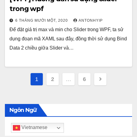
trong wpf
6 THÁNG MƯỜI MỘT, 2020
ANTONHYIP
Để đặt giá trị max và min cho Slider trong WPF, ta sử
dụng đoạn mã XAML sau đây, đồng thời sử dụng Bind
Data 2 chiều giữa Slider và…
Phân
1
2
…
6
trang
bài
Ngôn Ngữ
viết
Vietnamese