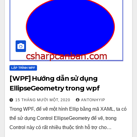
LẬP TRÌNH WPF
[WPF] Hướng dẫn sử dụng
EllipseGeometry trong wpf
15 THÁNG MƯỜI MỘT, 2020
ANTONHYIP
Trong WPF, để vẽ một hình Ellip bằng mã XAML, ta có
thể sử dụng Control EllipseGeometry để vẽ, trong
Control này có rất nhiều thuộc tính hỗ trợ cho…