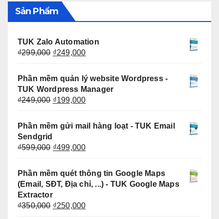
Sản Phẩm
TUK Zalo Automation
Giá
Giá
₫
299,000
₫
249,000
gốc
hiện
là:
tại
Phần mềm quản lý website Wordpress -
₫299,000.
là:
TUK Wordpress Manager
₫249,000.
Giá
Giá
₫
249,000
₫
199,000
gốc
hiện
là:
tại
Phần mềm gửi mail hàng loạt - TUK Email
₫249,000.
là:
Sendgrid
₫199,000.
Giá
Giá
₫
599,000
₫
499,000
gốc
hiện
là:
tại
Phần mềm quét thông tin Google Maps
₫599,000.
là:
(Email, SĐT, Địa chỉ, ...) - TUK Google Maps
₫499,000.
Extractor
Giá
Giá
₫
350,000
₫
250,000
gốc
hiện