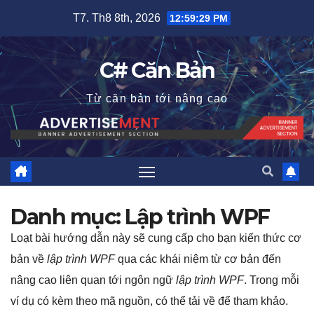
Skip
T7. Th8 8th, 2026
12:59:30 PM
to
content
C# Căn Bản
Từ căn bản tới nâng cao
Danh mục:
Lập trình WPF
Loạt bài hướng dẫn này sẽ cung cấp cho bạn kiến thức cơ
bản về
lập trình WPF
qua các khái niệm từ cơ bản đến
nâng cao liên quan tới ngôn ngữ
lập trình WPF
. Trong mỗi
ví dụ có kèm theo mã nguồn, có thể tải về để tham khảo.