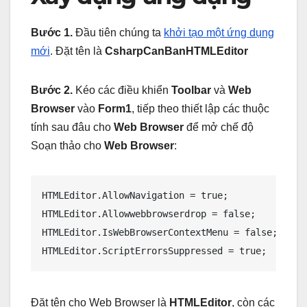
Bước 1.
Đầu tiên chúng ta
khởi tạo một ứng dụng
mới
. Đặt tên là
CsharpCanBanHTMLEditor
Bước 2.
Kéo các điều khiển
Toolbar
và
Web
Browser
vào
Form1
, tiếp theo thiết lập các thuộc
tính sau đâu cho
Web Browser
để mở chế độ
Soạn thảo cho
Web Browser
:
HTMLEditor.AllowNavigation = true; 

HTMLEditor.Allowwebbrowserdrop = false; 

HTMLEditor.IsWebBrowserContextMenu = false; 

HTMLEditor.ScriptErrorsSuppressed = true;
Đặt tên cho Web Browser là
HTMLEditor
, còn các