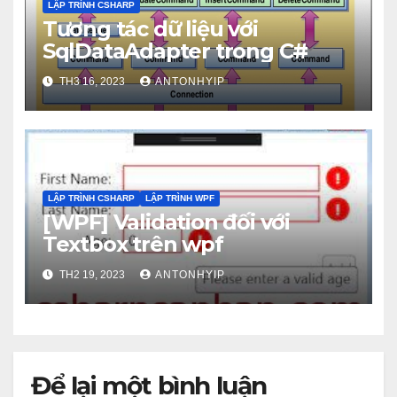
LẬP TRÌNH CSHARP
Tương tác dữ liệu với
SqlDataAdapter trong C#
TH3 16, 2023
ANTONHYIP
LẬP TRÌNH CSHARP
LẬP TRÌNH WPF
[WPF] Validation đối với
Textbox trên wpf
TH2 19, 2023
ANTONHYIP
Để lại một bình luận