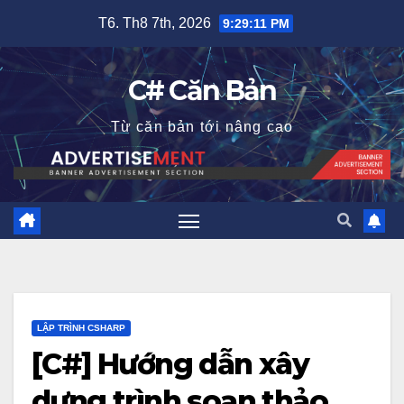
Skip
T6. Th8 7th, 2026
9:29:12 PM
to
content
C# Căn Bản
Từ căn bản tới nâng cao
LẬP TRÌNH CSHARP
[C#] Hướng dẫn xây
dựng trình soạn thảo