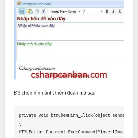
Để chèn hình ảnh, thêm đoạn mã sau
private void btnChenHinh_Click(object sender, Eve
{

HTMLEditor.Document.ExecCommand("insertImage", tr