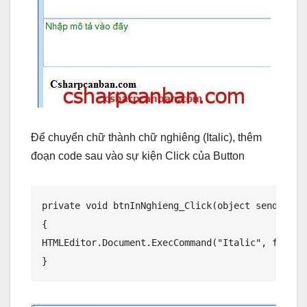
Để chuyển chữ thành chữ nghiêng (Italic), thêm
đoạn code sau vào sự kiện Click của Button
private void btnInNghieng_Click(object sender, Ev
{

HTMLEditor.Document.ExecCommand("Italic", false, 
}