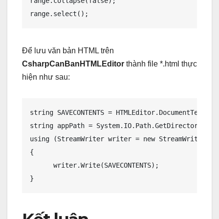
range.collapse(false);

Để lưu văn bản HTML trên
CsharpCanBanHTMLEditor
thành file *.html thực
hiện như sau:
string SAVECONTENTS = HTMLEditor.DocumentText; /
string appPath = System.IO.Path.GetDirectoryName(
using (StreamWriter writer = new StreamWriter(ap
{

      writer.Write(SAVECONTENTS);
