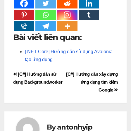
Bài viết liên quan:
[.NET Core] Hướng dẫn sử dụng Avalonia
tạo ứng dụng
Điều
[C#] Hướng dẫn sử
[C#] Hướng dẫn xây dựng
dụng Backgroundworker
ứng dụng tìm kiếm
hướng
Google
bài
viết
By
antonhyip