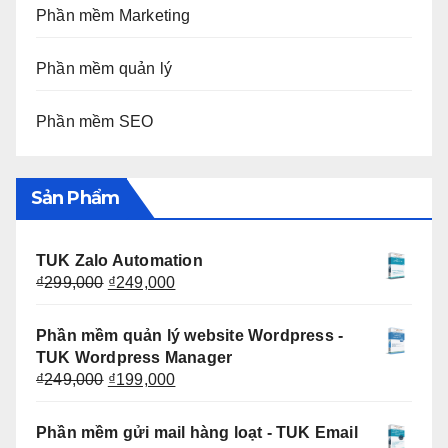
Phần mềm Marketing
Phần mềm quản lý
Phần mềm SEO
Sản Phẩm
TUK Zalo Automation
Giá
Giá
₫
299,000
₫
249,000
gốc
hiện
là:
tại
Phần mềm quản lý website Wordpress -
₫299,000.
là:
TUK Wordpress Manager
₫249,000.
Giá
Giá
₫
249,000
₫
199,000
gốc
hiện
là:
tại
Phần mềm gửi mail hàng loạt - TUK Email
₫249,000.
là: