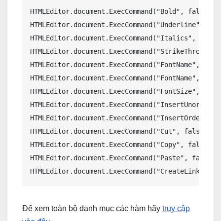
HTMLEditor.document.ExecCommand("Bold", false, nu
HTMLEditor.document.ExecCommand("Underline", fals
HTMLEditor.document.ExecCommand("Italics", false
HTMLEditor.document.ExecCommand("StrikeThrough",
HTMLEditor.document.ExecCommand("FontName", fals
HTMLEditor.document.ExecCommand("FontName", fals
HTMLEditor.document.ExecCommand("FontSize", fals
HTMLEditor.document.ExecCommand("InsertUnordered
HTMLEditor.document.ExecCommand("InsertOrderedLi
HTMLEditor.document.ExecCommand("Cut", false, nul
HTMLEditor.document.ExecCommand("Copy", false, nu
HTMLEditor.document.ExecCommand("Paste", false, n
HTMLEditor.document.ExecCommand("CreateLink", tr
Để xem toàn bộ danh mục các hàm hãy
truy cập