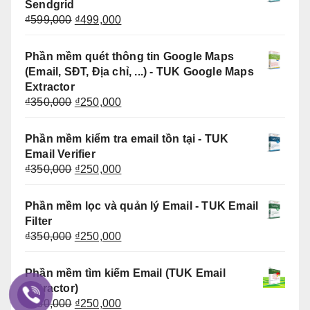
Sendgrid
₫199,000.
Giá
Giá
₫
599,000
₫
499,000
gốc
hiện
là:
tại
Phần mềm quét thông tin Google Maps
₫599,000.
là:
(Email, SĐT, Địa chỉ, ...) - TUK Google Maps
₫499,000.
Extractor
Giá
Giá
₫
350,000
₫
250,000
gốc
hiện
là:
tại
Phần mềm kiểm tra email tồn tại - TUK
₫350,000.
là:
Email Verifier
₫250,000.
Giá
Giá
₫
350,000
₫
250,000
gốc
hiện
là:
tại
Phần mềm lọc và quản lý Email - TUK Email
₫350,000.
là:
Filter
₫250,000.
Giá
Giá
₫
350,000
₫
250,000
gốc
hiện
là:
tại
Phần mềm tìm kiếm Email (TUK Email
₫350,000.
là:
Extractor)
₫250,000.
Giá
Giá
₫
350,000
₫
250,000