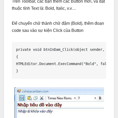
Trên Toolbar, các bạn thêm các Button mới, và đặt
thuộc tính Text là: Bold, Italic, v.v…
Để chuyển chữ thành chữ đậm (Bold), thêm đoạn
code sau vào sự kiện Click của Button
private void btnInDam_Click(object sender, EventA
{

HTMLEditor.Document.ExecCommand("Bold", false, nu
}