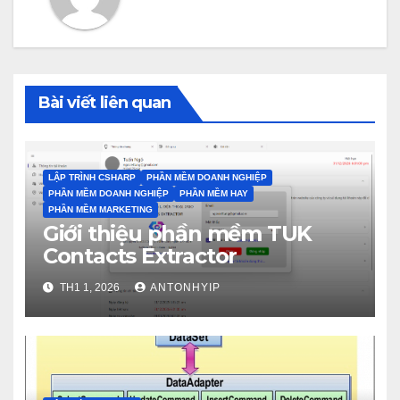
Bài viết liên quan
LẬP TRÌNH CSHARP
PHẦN MỀM DOANH NGHIỆP
PHẦN MỀM DOANH NGHIỆP
PHẦN MỀM HAY
PHẦN MỀM MARKETING
Giới thiệu phần mềm TUK
Contacts Extractor
TH1 1, 2026
ANTONHYIP