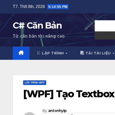
Skip
T7. Th8 8th, 2026
5:14:56 PM
to
content
C# Căn Bản
Từ căn bản tới nâng cao
LẬP TRÌNH
TẢI TÀI LIỆU
LẬP TRÌNH WPF
[WPF] Tạo Textbox
By
antonhyip