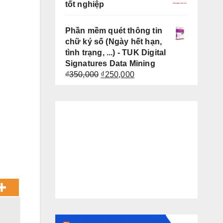
tốt nghiệp
₫399,000.
Phần mềm quét thông tin
chữ ký số (Ngày hết hạn,
tình trạng, ...) - TUK Digital
Signatures Data Mining
Giá
Giá
₫
350,000
₫
250,000
gốc
hiện
là:
tại
₫350,000.
là:
₫250,000.