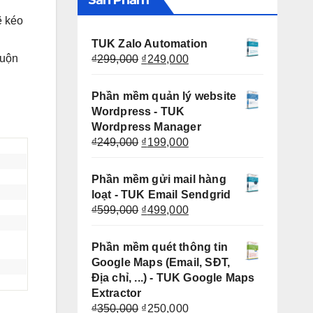
Sản Phẩm
ẽ kéo
TUK Zalo Automation
Giá
Giá
cuộn
₫
299,000
₫
249,000
gốc
hiện
là:
tại
Phần mềm quản lý website
₫299,000.
là:
Wordpress - TUK
₫249,000.
Wordpress Manager
Giá
Giá
₫
249,000
₫
199,000
gốc
hiện
là:
tại
Phần mềm gửi mail hàng
₫249,000.
là:
loạt - TUK Email Sendgrid
₫199,000.
Giá
Giá
₫
599,000
₫
499,000
gốc
hiện
là:
tại
Phần mềm quét thông tin
₫599,000.
là:
Google Maps (Email, SĐT,
₫499,000.
Địa chỉ, ...) - TUK Google Maps
Extractor
Giá
Giá
₫
350,000
₫
250,000