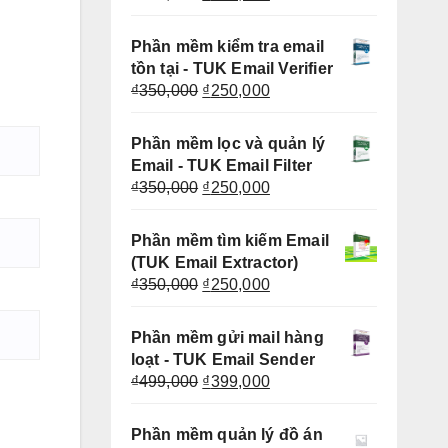
gốc
hiện
là:
tại
Phần mềm kiểm tra email
₫350,000.
là:
tồn tại - TUK Email Verifier
₫250,000.
Giá
Giá
₫
350,000
₫
250,000
gốc
hiện
là:
tại
Phần mềm lọc và quản lý
₫350,000.
là:
Email - TUK Email Filter
₫250,000.
Giá
Giá
₫
350,000
₫
250,000
gốc
hiện
là:
tại
Phần mềm tìm kiếm Email
₫350,000.
là:
(TUK Email Extractor)
₫250,000.
Giá
Giá
₫
350,000
₫
250,000
gốc
hiện
là:
tại
Phần mềm gửi mail hàng
₫350,000.
là:
loạt - TUK Email Sender
₫250,000.
Giá
Giá
₫
499,000
₫
399,000
gốc
hiện
là:
tại
Phần mềm quản lý đồ án
₫499,000.
là: