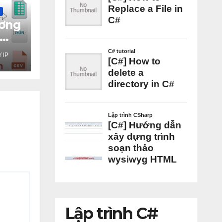
ương
YIP
Lập trình C#