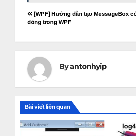
Điều
[WPF] Hướng dẫn tạo MessageBox có
dòng trong WPF
hướng
bài
viết
By
antonhyip
Bài viết liên quan