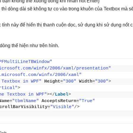
ì bạn không thể xuống dòng khi nhấn nốt Enter}
p
thì dòng dài sẽ không tự co vào trong khuôn của Textbox mà s
 tính này để hiển thị thanh cuộn dọc, sử dụng khi sử dụng nốt 
dòng thể hiện như trên hình.
PFMultiLineTBWindow"
icrosoft.com/winfx/2006/xaml/presentation"
.microsoft.com/winfx/2006/xaml"
 Textbox in WPF"
Height
=
"300"
Width
=
"300"
>
rtical"
>
ne Textbox in WPF"
>
</
Label
>
Name
=
"tbmlName"
AcceptsReturn
=
"True"
crollBarVisibility
=
"Visible"
/>