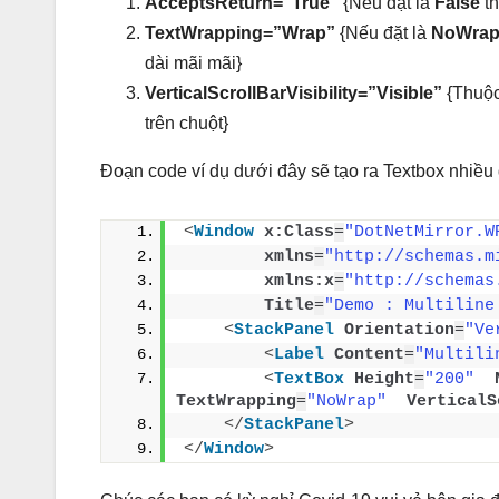
AcceptsReturn=”True”
{Nếu đặt là
False
th
TextWrapping=”Wrap”
{Nếu đặt là
NoWra
dài mãi mãi}
VerticalScrollBarVisibility=”Visible”
{Thuộc
trên chuột}
Đoạn code ví dụ dưới đây sẽ tạo ra Textbox nhiều 
<
Window
x:Class
=
"DotNetMirror.W
xmlns
=
"http://schemas.m
xmlns:x
=
"http://schemas
Title
=
"Demo : Multiline
<
StackPanel
Orientation
=
"Ve
<
Label
Content
=
"Multili
<
TextBox
Height
=
"200"
TextWrapping
=
"NoWrap"
VerticalS
</
StackPanel
>
</
Window
>