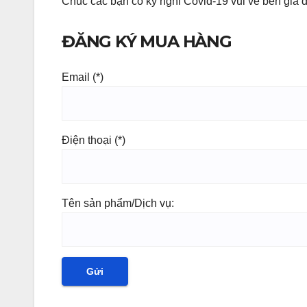
Chúc các bạn có kỳ nghỉ Covid-19 vui vẻ bên gia đ
ĐĂNG KÝ MUA HÀNG
Email (*)
Điện thoại (*)
Tên sản phẩm/Dịch vụ: