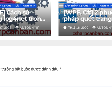
NH CSHARP
LẬP TRÌNH WPF
LẬP TRÌNH CSHARP
LẬP TRÌNH WPF
] Cách sử
[WPF, C#] 2 ph
 log4net trong
pháp quét trang
web bằng
27, 2022
ANTONHYIP
TH11 16, 2020
ANTONH
HtmlAgilityPack
 trường bắt buộc được đánh dấu
*