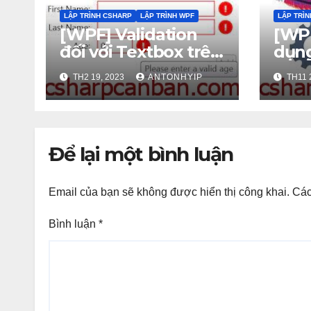
LẬP TRÌNH CSHARP
LẬP TRÌNH WPF
LẬP TRÌ
[WPF] Validation
[WPF
đối với Textbox trên
dụng
wpf
wpf
TH2 19, 2023
ANTONHYIP
TH11 
Để lại một bình luận
Email của bạn sẽ không được hiển thị công khai.
Các
Bình luận
*