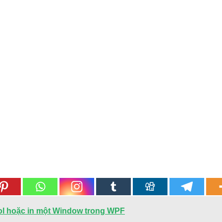
rol hoặc in một Window trong WPF