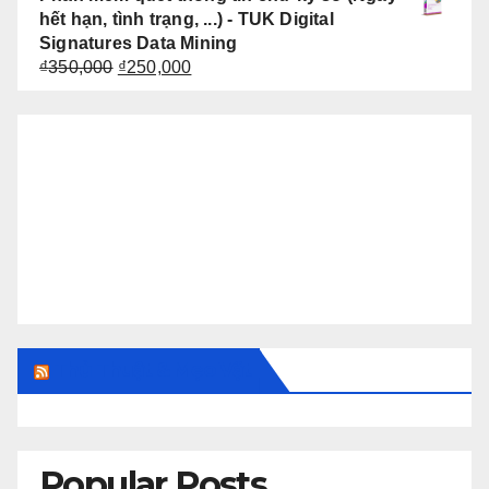
hết hạn, tình trạng, ...) - TUK Digital
Signatures Data Mining
Giá
Giá
₫
350,000
₫
250,000
gốc
hiện
là:
tại
₫350,000.
là:
₫250,000.
Thủ Thuật & Mẹo Vặt
Popular Posts