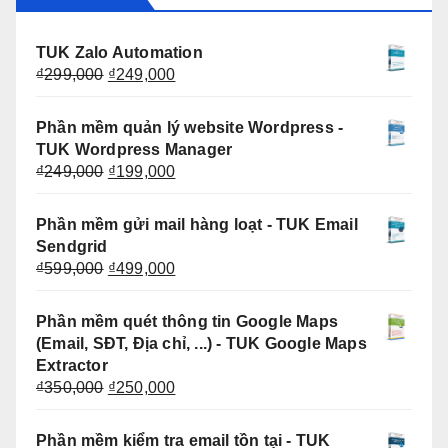
TUK Zalo Automation
Giá
Giá
₫
299,000
₫
249,000
gốc
hiện
là:
tại
Phần mềm quản lý website Wordpress -
₫299,000.
là:
TUK Wordpress Manager
₫249,000.
Giá
Giá
₫
249,000
₫
199,000
gốc
hiện
là:
tại
Phần mềm gửi mail hàng loạt - TUK Email
₫249,000.
là:
Sendgrid
₫199,000.
Giá
Giá
₫
599,000
₫
499,000
gốc
hiện
là:
tại
Phần mềm quét thông tin Google Maps
₫599,000.
là:
(Email, SĐT, Địa chỉ, ...) - TUK Google Maps
₫499,000.
Extractor
Giá
Giá
₫
350,000
₫
250,000
gốc
hiện
là:
tại
Phần mềm kiểm tra email tồn tại - TUK