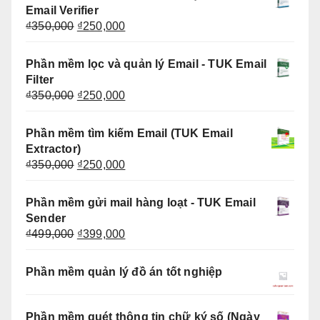
₫350,000.
là:
Email Verifier
₫250,000.
Giá
Giá
₫
350,000
₫
250,000
gốc
hiện
là:
tại
Phần mềm lọc và quản lý Email - TUK Email
₫350,000.
là:
Filter
₫250,000.
Giá
Giá
₫
350,000
₫
250,000
gốc
hiện
là:
tại
Phần mềm tìm kiếm Email (TUK Email
₫350,000.
là:
Extractor)
₫250,000.
Giá
Giá
₫
350,000
₫
250,000
gốc
hiện
là:
tại
Phần mềm gửi mail hàng loạt - TUK Email
₫350,000.
là:
Sender
₫250,000.
Giá
Giá
₫
499,000
₫
399,000
gốc
hiện
là:
tại
Phần mềm quản lý đồ án tốt nghiệp
₫499,000.
là:
₫399,000.
Phần mềm quét thông tin chữ ký số (Ngày