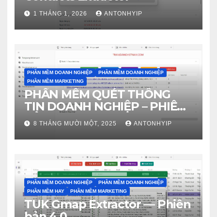
1 THÁNG 1, 2026
ANTONHYIP
PHẦN MỀM DOANH NGHIỆP
PHẦN MỀM DOANH NGHIỆP
PHẦN MỀM MARKETING
PHẦN MỀM QUÉT THÔNG
TIN DOANH NGHIỆP – PHIÊN
BẢN 4.0
8 THÁNG MƯỜI MỘT, 2025
ANTONHYIP
PHẦN MỀM DOANH NGHIỆP
PHẦN MỀM DOANH NGHIỆP
PHẦN MỀM HAY
PHẦN MỀM MARKETING
TUK Gmap Extractor — Phiên
bản 4.0