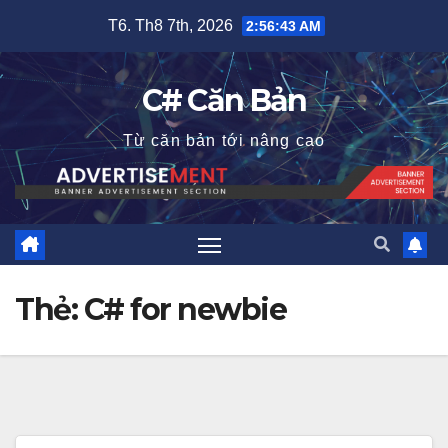
Skip
T6. Th8 7th, 2026
2:56:44 AM
to
content
C# Căn Bản
Từ căn bản tới nâng cao
Thẻ:
C# for newbie