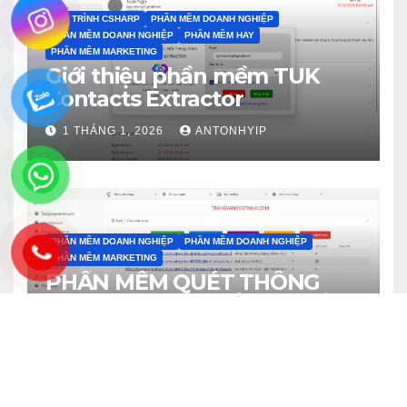
LẬP TRÌNH CSHARP
PHẦN MỀM DOANH NGHIỆP
PHẦN MỀM DOANH NGHIỆP
PHẦN MỀM HAY
PHẦN MỀM MARKETING
Giới thiệu phần mềm TUK
Contacts Extractor
1 THÁNG 1, 2026
ANTONHYIP
PHẦN MỀM DOANH NGHIỆP
PHẦN MỀM DOANH NGHIỆP
PHẦN MỀM MARKETING
PHẦN MỀM QUÉT THÔNG
TIN DOANH NGHIỆP – PHIÊN
BẢN 4.0
8 THÁNG MƯỜI MỘT, 2025
ANTONHYIP