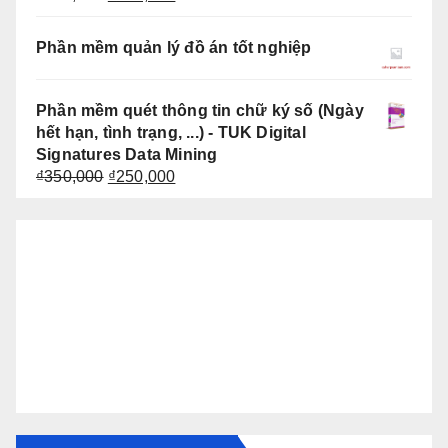
gốc
hiện
là:
tại
Phần mềm quản lý đồ án tốt nghiệp
₫499,000.
là:
₫399,000.
Phần mềm quét thông tin chữ ký số (Ngày
hết hạn, tình trạng, ...) - TUK Digital
Signatures Data Mining
Giá
Giá
₫
350,000
₫
250,000
gốc
hiện
là:
tại
₫350,000.
là:
₫250,000.