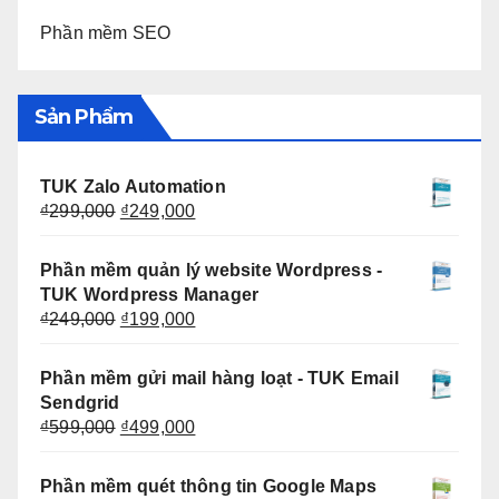
Phần mềm SEO
Sản Phẩm
TUK Zalo Automation
Giá
Giá
₫
299,000
₫
249,000
gốc
hiện
là:
tại
Phần mềm quản lý website Wordpress -
₫299,000.
là:
TUK Wordpress Manager
₫249,000.
Giá
Giá
₫
249,000
₫
199,000
gốc
hiện
là:
tại
Phần mềm gửi mail hàng loạt - TUK Email
₫249,000.
là:
Sendgrid
₫199,000.
Giá
Giá
₫
599,000
₫
499,000
gốc
hiện
là:
tại
Phần mềm quét thông tin Google Maps