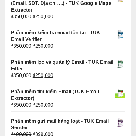
₫599,000.
là:
(Email, SĐT, Địa chỉ, ...) - TUK Google Maps
₫499,000.
Extractor
Giá
Giá
₫
350,000
₫
250,000
gốc
hiện
là:
tại
Phần mềm kiểm tra email tồn tại - TUK
₫350,000.
là:
Email Verifier
₫250,000.
Giá
Giá
₫
350,000
₫
250,000
gốc
hiện
là:
tại
Phần mềm lọc và quản lý Email - TUK Email
₫350,000.
là:
Filter
₫250,000.
Giá
Giá
₫
350,000
₫
250,000
gốc
hiện
là:
tại
Phần mềm tìm kiếm Email (TUK Email
₫350,000.
là:
Extractor)
₫250,000.
Giá
Giá
₫
350,000
₫
250,000
gốc
hiện
là:
tại
Phần mềm gửi mail hàng loạt - TUK Email
₫350,000.
là:
Sender
₫250,000.
Giá
Giá
₫
499,000
₫
399,000