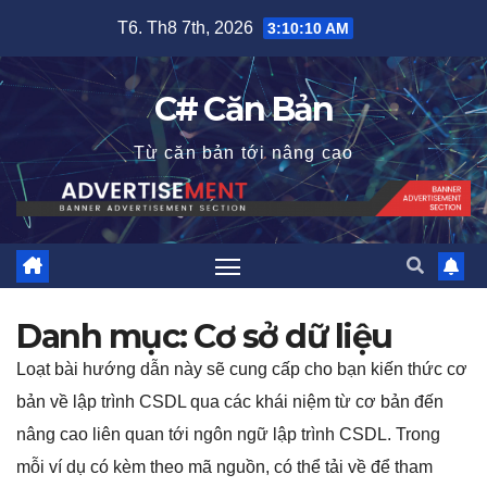
Skip
T6. Th8 7th, 2026
3:10:11 AM
to
content
C# Căn Bản
Từ căn bản tới nâng cao
Danh mục:
Cơ sở dữ liệu
Loạt bài hướng dẫn này sẽ cung cấp cho bạn kiến thức cơ
bản về lập trình CSDL qua các khái niệm từ cơ bản đến
nâng cao liên quan tới ngôn ngữ lập trình CSDL. Trong
mỗi ví dụ có kèm theo mã nguồn, có thể tải về để tham