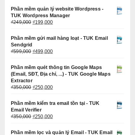
là:
tại
Phần mềm quản lý website Wordpress -
₫299,000.
là:
TUK Wordpress Manager
₫249,000.
Giá
Giá
₫
249,000
₫
199,000
gốc
hiện
là:
tại
Phần mềm gửi mail hàng loạt - TUK Email
₫249,000.
là:
Sendgrid
₫199,000.
Giá
Giá
₫
599,000
₫
499,000
gốc
hiện
là:
tại
Phần mềm quét thông tin Google Maps
₫599,000.
là:
(Email, SĐT, Địa chỉ, ...) - TUK Google Maps
₫499,000.
Extractor
Giá
Giá
₫
350,000
₫
250,000
gốc
hiện
là:
tại
Phần mềm kiểm tra email tồn tại - TUK
₫350,000.
là:
Email Verifier
₫250,000.
Giá
Giá
₫
350,000
₫
250,000
gốc
hiện
là:
tại
Phần mềm lọc và quản lý Email - TUK Email