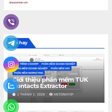
Bài hay
LẬP TRÌNH CSHARP
PHẦN MỀM DOANH NGHIỆP
PHẦN MỀM DOANH NGHIỆP
PHẦN MỀM HAY
PHẦN MỀM MARKETING
Giới thiệu phần mềm TUK
Contacts Extractor
1 THÁNG 1, 2026
ANTONHYIP