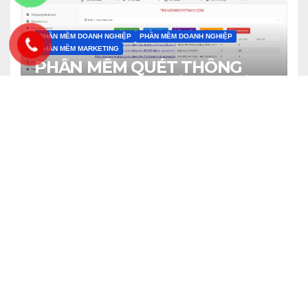
PHẦN MỀM DOANH NGHIỆP
PHẦN MỀM DOANH NGHIỆP
PHẦN MỀM MARKETING
PHẦN MỀM QUÉT THÔNG
TIN DOANH NGHIỆP – PHIÊN
BẢN 4.0
8 THÁNG MƯỜI MỘT, 2025
ANTONHYIP
PHẦN MỀM DOANH NGHIỆP
PHẦN MỀM DOANH NGHIỆP
PHẦN MỀM HAY
PHẦN MỀM MARKETING
TUK Gmap Extractor — Phiên
bản 4.0
8 THÁNG MƯỜI MỘT, 2025
ANTONHYIP