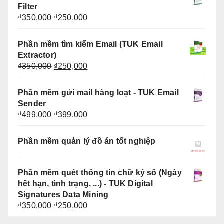
₫350,000.
là:
Filter
₫250,000.
Giá
Giá
₫
350,000
₫
250,000
gốc
hiện
là:
tại
Phần mềm tìm kiếm Email (TUK Email
₫350,000.
là:
Extractor)
₫250,000.
Giá
Giá
₫
350,000
₫
250,000
gốc
hiện
là:
tại
Phần mềm gửi mail hàng loạt - TUK Email
₫350,000.
là:
Sender
₫250,000.
Giá
Giá
₫
499,000
₫
399,000
gốc
hiện
là:
tại
Phần mềm quản lý đồ án tốt nghiệp
₫499,000.
là:
₫399,000.
Phần mềm quét thông tin chữ ký số (Ngày
hết hạn, tình trạng, ...) - TUK Digital
Signatures Data Mining
Giá
Giá
₫
350,000
₫
250,000
gốc
hiện