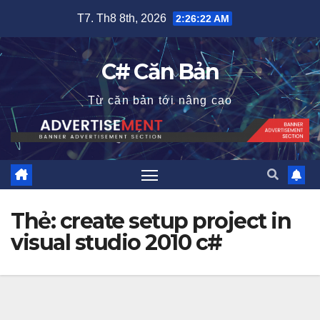
Skip
T7. Th8 8th, 2026
2:26:22 AM
to
content
C# Căn Bản
Từ căn bản tới nâng cao
Thẻ:
create setup project in
visual studio 2010 c#