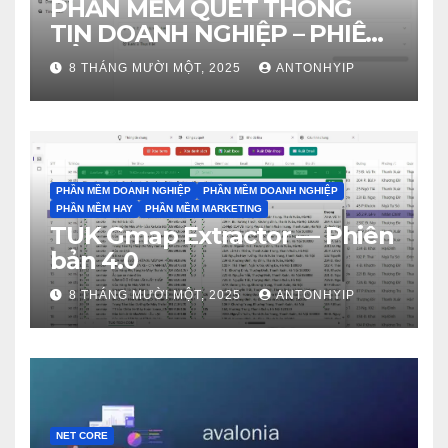
PHẦN MỀM QUÉT THÔNG
TIN DOANH NGHIỆP – PHIÊN
BẢN 4.0
8 THÁNG MƯỜI MỘT, 2025
ANTONHYIP
PHẦN MỀM DOANH NGHIỆP
PHẦN MỀM DOANH NGHIỆP
PHẦN MỀM HAY
PHẦN MỀM MARKETING
TUK Gmap Extractor — Phiên
bản 4.0
8 THÁNG MƯỜI MỘT, 2025
ANTONHYIP
NET CORE