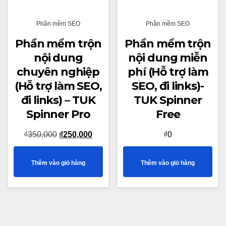
Phần mềm SEO
Phần mềm SEO
Phần mềm trộn
Phần mềm trộn
nội dung
nội dung miễn
chuyên nghiệp
phí (Hỗ trợ làm
(Hỗ trợ làm SEO,
SEO, đi links)-
đi links) – TUK
TUK Spinner
Spinner Pro
Free
Giá
Giá
₫
350,000
₫
250,000
₫
0
gốc
hiện
Thêm vào giỏ hàng
Thêm vào giỏ hàng
là:
tại
₫350,000.
là:
₫250,000.