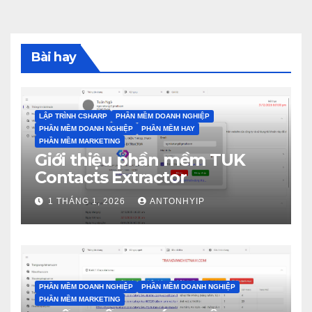
Bài hay
LẬP TRÌNH CSHARP
PHẦN MỀM DOANH NGHIỆP
PHẦN MỀM DOANH NGHIỆP
PHẦN MỀM HAY
PHẦN MỀM MARKETING
Giới thiệu phần mềm TUK
Contacts Extractor
1 THÁNG 1, 2026
ANTONHYIP
PHẦN MỀM DOANH NGHIỆP
PHẦN MỀM DOANH NGHIỆP
PHẦN MỀM MARKETING