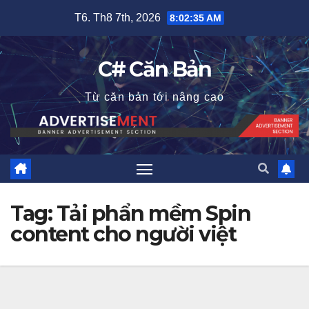
Skip
T6. Th8 7th, 2026
8:02:36 AM
to
content
C# Căn Bản
Từ căn bản tới nâng cao
Tag:
Tải phẩn mềm Spin
content cho người việt