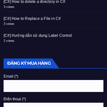
[C#] How to delete a directory in C#
3 views
[C#] How to Replace a File in C#
3 views
[C#] Hướng dẫn sử dụng Label Control
2 views
ĐĂNG KÝ MUA HÀNG
Email (*)
Điện thoại (*)